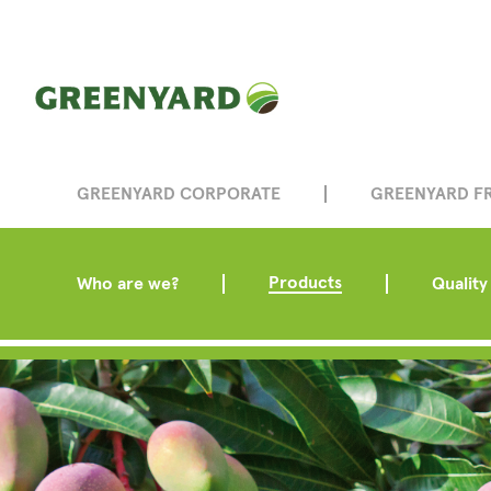
GREENYARD CORPORATE
GREENYARD F
Products
Who are we?
Quality