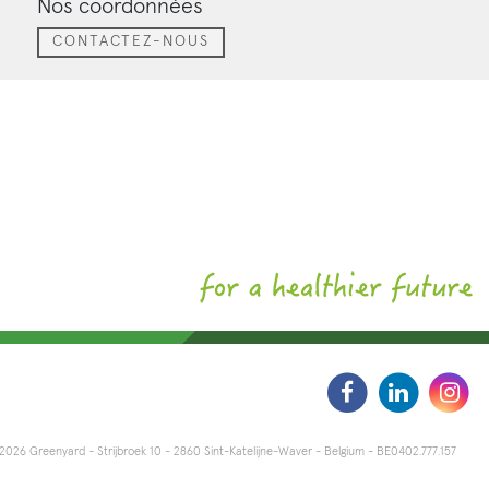
Nos coordonnées
CONTACTEZ-NOUS
2026 Greenyard - Strijbroek 10 - 2860 Sint-Katelijne-Waver - Belgium - BE0402.777.157